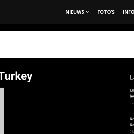
allyandRaces.com
NIEUWS
FOTO’S
INF
Turkey
L
Li
le
07
Ro
Ra
06