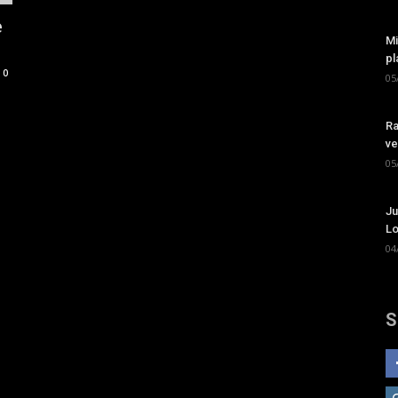
e
Mi
pl
0
05
Ra
ve
05
Ju
Lo
04
S