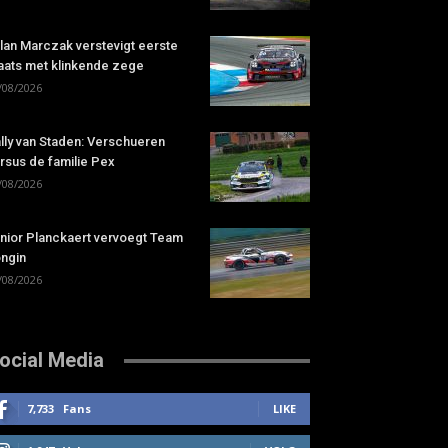
lan Marczak verstevigt eerste
aats met klinkende zege
/08/2026
lly van Staden: Verschueren
rsus de familie Pex
/08/2026
nior Planckaert vervoegt Team
ngin
/08/2026
ocial Media
7,733
Fans
LIKE