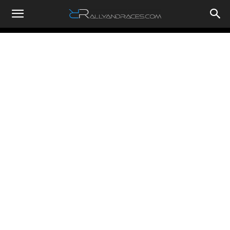
RallyandRaces.com