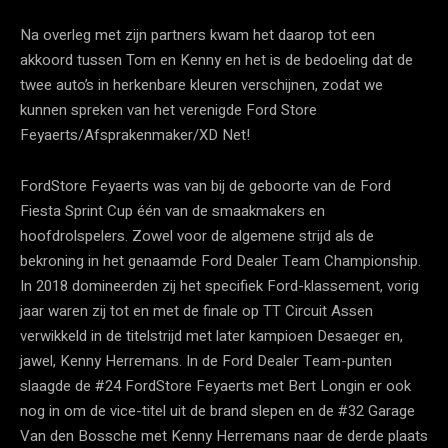
Na overleg met zijn partners kwam het daarop tot een
akkoord tussen Tom en Kenny en het is de bedoeling dat de
twee auto’s in herkenbare kleuren verschijnen, zodat we
kunnen spreken van het verenigde Ford Store
Feyaerts/Afsprakenmaker/XD Net!
FordStore Feyaerts was van bij de geboorte van de Ford
Fiesta Sprint Cup één van de smaakmakers en
hoofdrolspelers. Zowel voor de algemene strijd als de
bekroning in het genaamde Ford Dealer Team Championship.
In 2018 domineerden zij het specifiek Ford-klassement, vorig
jaar waren zij tot en met de finale op TT Circuit Assen
verwikkeld in de titelstrijd met later kampioen Desaeger en,
jawel, Kenny Herremans. In de Ford Dealer Team-punten
slaagde de #24 FordStore Feyaerts met Bert Longin er ook
nog in om de vice-titel uit de brand slepen en de #32 Garage
Van den Bossche met Kenny Herremans naar de derde plaats