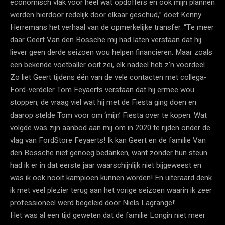
economisch vlak voor heel wat opdoffers en ook mijn plannen
werden hierdoor redelijk door elkaar geschud,” doet Kenny
Herremans het verhaal van de opmerkelijke transfer. “Te meer
daar Geert Van den Bossche mij had laten verstaan dat hij
liever geen derde seizoen wou helpen financieren. Maar zoals
een bekende voetballer ooit zei, elk nadeel heb z’n voordeel…
Zo liet Geert tijdens één van de vele contacten met collega-
Ford-verdeler Tom Feyaerts verstaan dat hij ermee wou
stoppen, de vraag viel wat hij met de Fiesta ging doen en
daarop stelde Tom voor om ‘mijn’ Fiesta over te kopen. Wat
volgde was zijn aanbod aan mij om in 2020 te rijden onder de
vlag van FordStore Feyaerts! Ik kan Geert en de familie Van
den Bossche niet genoeg bedanken, want zonder hun steun
had ik er in dat eerste jaar waarschijnlijk niet bijgeweest en
was ik ook nooit kampioen kunnen worden! En uiteraard denk
ik met veel plezier terug aan het vorige seizoen waarin ik zeer
professioneel werd begeleid door Niels Lagrange!’
Het was al een tijd geweten dat de familie Longin niet meer