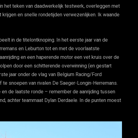
 in het teken van daadwerkelijk testwerk, overleggen met
t krijgen en snelle rondetijden verwezenlijken. Ik waande
eelt in de titelontknoping. In het eerste jaar van de
erremans en Leburton tot en met de voorlaatste
n aanrijding en een haperende motor een vet kruis over de
eholpen door een schitterende overwinning (en gestart
erste jaar onder de vlag van Belgium Racing/Ford
 af te snoepen van rivalen De Saeger-Longin-Herremans.
race en de laatste ronde – remember de aanrijding tussen
nd, achter teammaat Dylan Derdaele. In de punten moest