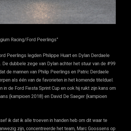
elgium Racing/Ford Peerlings”
ord Peerlings legden Philippe Huart en Dylan Derdaele
n. De dubbele zege van Dylan achter het stuur van de #99
dat de mannen van Philip Peerlings en Patric Derdaele
pen als één van de favorieten in het komende titelduel.
 in de Ford Fiesta Sprint Cup en ook hij ruikt zijn kans om
remans (kampioen 2018) en David De Saeger (kampioen
ef ik dat ik alle troeven in handen heb om dit waar te
 aanwezig zijn, concentreerde het team, Marc Goossens op