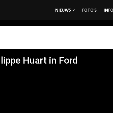
allyandRaces.com
NIEUWS
FOTO’S
INF
lippe Huart in Ford