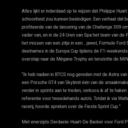
Alles lijkt er inderdaad op te wijzen dat Philippe Huart
schoonheid zou kunnen beëindigen. Een verhaal dat be
profiteerde van de lancering van de Challenge 309 om
vader van, en in de 24 Uren van Spa het team van de
het missen van een zitje in een… jawel, Formule Ford St
deelnames in de Europa Cup tijdens de F1-weekends
overstap naar de Mégane Trophy en tenslotte de MIN
“Ik heb nadien in BTCS nog gereden met de Astra van
een Porsche GT4 van Skylimit één van de smaakmaker
verder in sprints aan te treden, verkoos ik af te hake
referentie voor tweedehands auto’s. Totdat ik via Walt
racerij, hoorde spreken over de Fiesta Sprint Cup.”
Met enerzijds Derdaele-Huart-De Backer voor Ford P