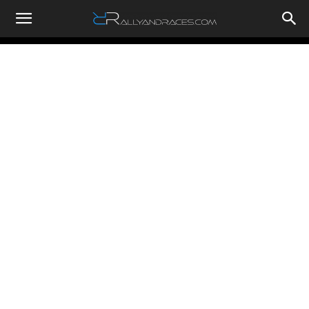
RallyandRaces.com