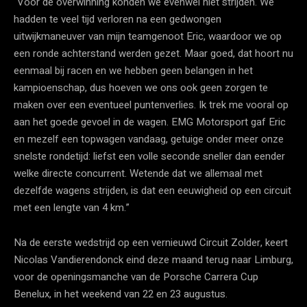
“Voor de overwinning konden we evenwel niet strijden. We
hadden te veel tijd verloren na een gedwongen
uitwijkmaneuver van mijn teamgenoot Eric, waardoor we op
een ronde achterstand werden gezet. Maar goed, dat hoort nu
eenmaal bij racen en we hebben geen belangen in het
kampioenschap, dus hoeven we ons ook geen zorgen te
maken over een eventueel puntenverlies. Ik trek me vooral op
aan het goede gevoel in de wagen. EMG Motorsport gaf Eric
en mezelf een topwagen vandaag, getuige onder meer onze
snelste rondetijd: liefst een volle seconde sneller dan eender
welke directe concurrent. Wetende dat we allemaal met
dezelfde wagens strijden, is dat een eeuwigheid op een circuit
met een lengte van 4 km.”
Na de eerste wedstrijd op een vernieuwd Circuit Zolder, keert
Nicolas Vandierendonck eind deze maand terug naar Limburg,
voor de openingsmanche van de Porsche Carrera Cup
Benelux, in het weekend van 22 en 23 augustus.