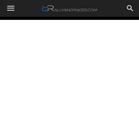
RallyandRaces.com