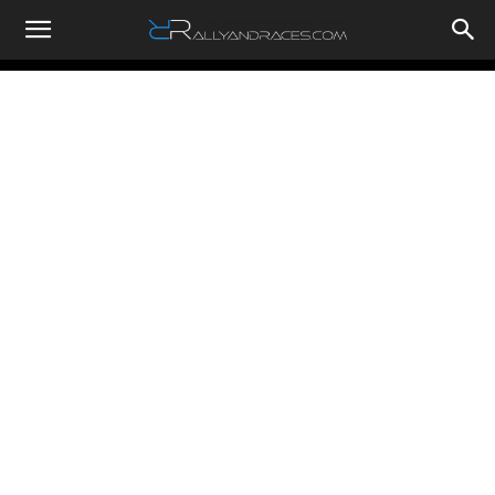
RallyandRaces.com