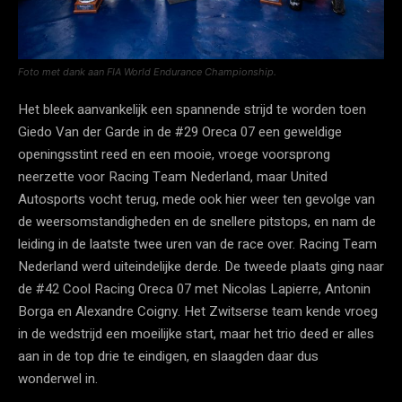
Foto met dank aan FIA World Endurance Championship.
Het bleek aanvankelijk een spannende strijd te worden toen
Giedo Van der Garde in de #29 Oreca 07 een geweldige
openingsstint reed en een mooie, vroege voorsprong
neerzette voor Racing Team Nederland, maar United
Autosports vocht terug, mede ook hier weer ten gevolge van
de weersomstandigheden en de snellere pitstops, en nam de
leiding in de laatste twee uren van de race over. Racing Team
Nederland werd uiteindelijke derde. De tweede plaats ging naar
de #42 Cool Racing Oreca 07 met Nicolas Lapierre, Antonin
Borga en Alexandre Coigny. Het Zwitserse team kende vroeg
in de wedstrijd een moeilijke start, maar het trio deed er alles
aan in de top drie te eindigen, en slaagden daar dus
wonderwel in.