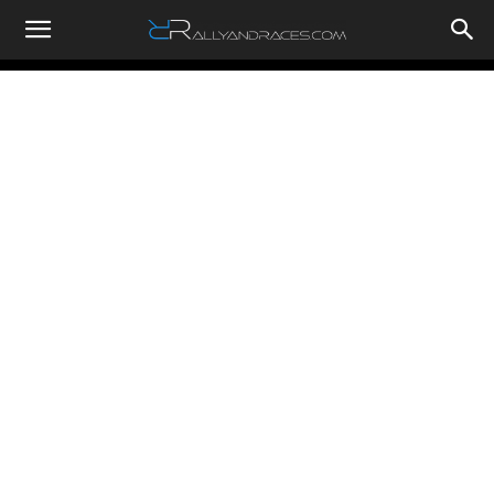
RallyandRaces.com