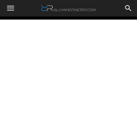
RallyandRaces.com