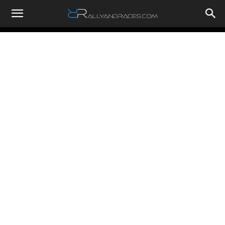
RallyandRaces.com