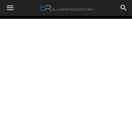
RallyandRaces.com