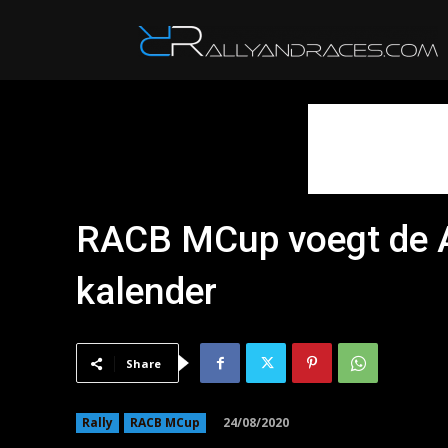
R
RACB MCup voegt de Aa
kalender
Share
24/08/2020
Rally
RACB MCup