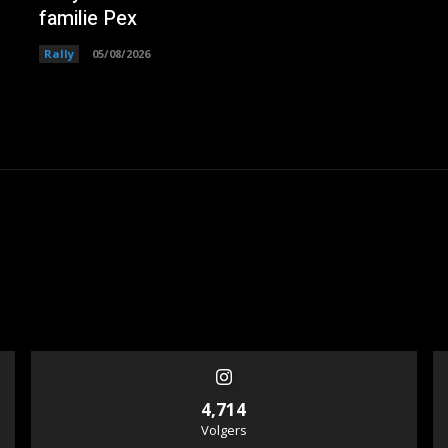
familie Pex
Rally
05/08/2026
4,714
Volgers