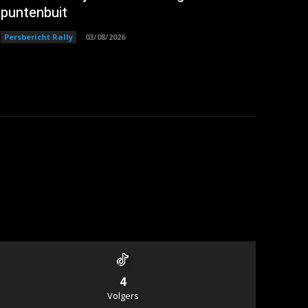
puntenbuit
Persbericht Rally
03/08/2026
4
Volgers