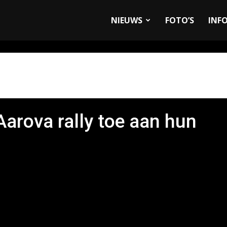
allyandRaces.com
NIEUWS
FOTO’S
INF
rova rally toe aan hun