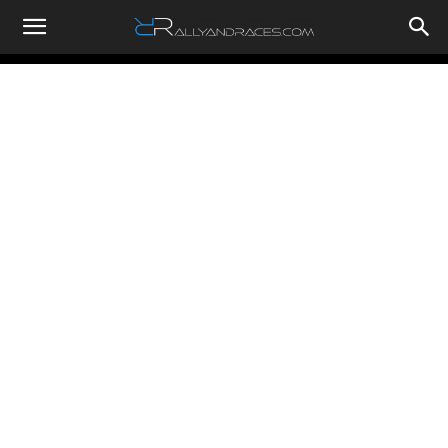
RallyandRaces.com