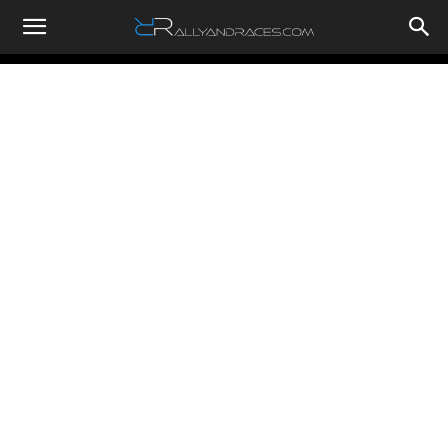
RallyandRaces.com