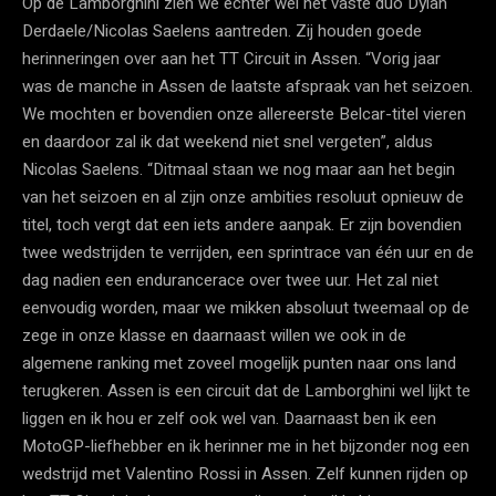
Op de Lamborghini zien we echter wel het vaste duo Dylan
Derdaele/Nicolas Saelens aantreden. Zij houden goede
herinneringen over aan het TT Circuit in Assen. “Vorig jaar
was de manche in Assen de laatste afspraak van het seizoen.
We mochten er bovendien onze allereerste Belcar-titel vieren
en daardoor zal ik dat weekend niet snel vergeten”, aldus
Nicolas Saelens. “Ditmaal staan we nog maar aan het begin
van het seizoen en al zijn onze ambities resoluut opnieuw de
titel, toch vergt dat een iets andere aanpak. Er zijn bovendien
twee wedstrijden te verrijden, een sprintrace van één uur en de
dag nadien een endurancerace over twee uur. Het zal niet
eenvoudig worden, maar we mikken absoluut tweemaal op de
zege in onze klasse en daarnaast willen we ook in de
algemene ranking met zoveel mogelijk punten naar ons land
terugkeren. Assen is een circuit dat de Lamborghini wel lijkt te
liggen en ik hou er zelf ook wel van. Daarnaast ben ik een
MotoGP-liefhebber en ik herinner me in het bijzonder nog een
wedstrijd met Valentino Rossi in Assen. Zelf kunnen rijden op