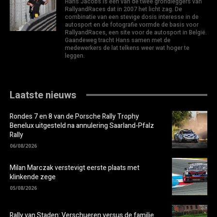
Hans Jacobs is één van de twee grondleggers van
RallyandRaces dat in 2007 het licht zag. De
combinatie van een stevige dosis interesse in de
autosport en de fotografie vormde de basis voor
RallyandRaces, een site voor de autosport in België.
Gaandeweg tracht Hans samen met de
medewerkers de lat telkens weer wat hoger te
leggen.
Laatste nieuws
Rondes 7 en 8 van de Porsche Rally Trophy
Benelux uitgesteld na annulering Saarland-Pfalz
Rally
06/08/2026
Milan Marczak verstevigt eerste plaats met
klinkende zege
05/08/2026
Rally van Staden: Verschueren versus de familie