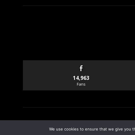
14,963
Fans
© Copyright - Rallyandraces.com
We use cookies to ensure that we give you th