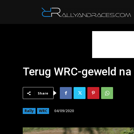
R
Terug WRC-geweld na 
Share
04/09/2020
Rally
WRC