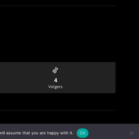
4
Volgers
Info & Contact
ill assume that you are happy with it.
Ok