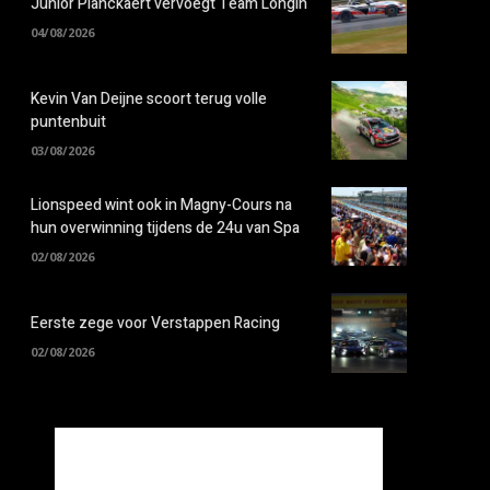
Junior Planckaert vervoegt Team Longin
04/08/2026
Kevin Van Deijne scoort terug volle
puntenbuit
03/08/2026
Lionspeed wint ook in Magny-Cours na
hun overwinning tijdens de 24u van Spa
02/08/2026
Eerste zege voor Verstappen Racing
02/08/2026