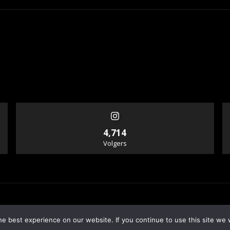
4,714
Volgers
e best experience on our website. If you continue to use this site we w