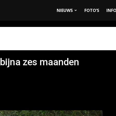
allyandRaces.com
NIEUWS
FOTO’S
INF
bijna zes maanden