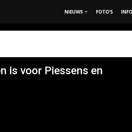
allyandRaces.com
NIEUWS
FOTO’S
INF
n is voor Piessens en