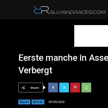
R
Eerste manche in Asse
Verbergt
Share
05/09/2020
Races
Belcar