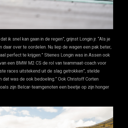
t ik snel kan gaan in de regen”, grijnst Longin jr. “Als je
 om daar over te oordelen. Nu liep de wagen een pak beter,
l perfect te krijgen.” Stienes Longin was in Assen ook
uur van een BMW M2 CS de rol van teammaat-coach voor
rste races uitstekend uit de slag getrokken”, stelde
en dat was de ook bedoeling.” Ook Christoff Corten
zoals zijn Belcar-teamgenoten een beetje op zijn honger