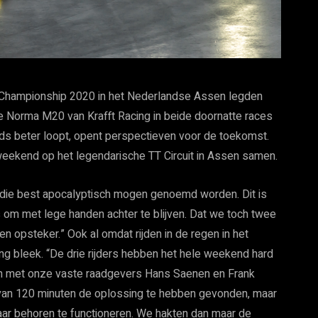
 Championship 2020 in het Nederlandse Assen legden
de Norma M20 van Krafft Racing in beide doornatte races
ds beter loopt, opent perspectieven voor de toekomst.
 weekend op het legendarische TT Circuit in Assen samen.
 die best apocalyptisch mogen genoemd worden. Dit is
is om met lege handen achter te blijven. Dat we toch twee
n opsteker.” Ook al omdat rijden in de regen in het
ing bleek. “De drie rijders hebben het hele weekend hard
en met onze vaste raadgevers Hans Saenen en Frank
e van 120 minuten de oplossing te hebben gevonden, maar
t naar behoren te functioneren. We hakten dan maar de