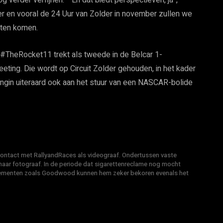
verder verfijnen.” “En dat biedt perspectieven, ja”,
er en vooral de 24 Uur van Zolder in november zullen we
oeten komen.
 #TheRocket11 trekt als tweede in de Belcar 1-
ting. Die wordt op Circuit Zolder gehouden, in het kader
ngin uiteraard ook aan het stuur van een NASCAR-bolide
 contact met RallyandRaces als videograaf. Ondertussen vaste
ar fotograaf. In de periode dat sigarettenreclame nog mocht
venementen zoals Goodwood kunnen hem zeker bekoren evenals het