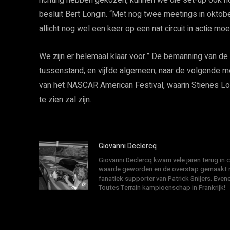
richting hebben gekozen, kunnen we die set-up ook nog 
besluit Bert Longin. “Met nog twee meetings in oktob
allicht nog wel een keer op een nat circuit in actie m
We zijn er helemaal klaar voor.” De bemanning van de
tussenstand, en vijfde algemeen, naar de volgende mee
van het NASCAR American Festival, waarin Stienes Lo
te zien zal zijn.
Giovanni Declercq
Giovanni Declercq kwam vele jaren terug in
waarde geworden en de overstap gemaakt na
fanatiek supporter van Patrick Snijers. E
Toutes Terrain kampioenschap in Frankrijk!