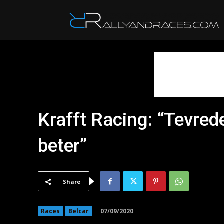
R
Krafft Racing: “Tevred
beter”
Share
07/09/2020
Races
Belcar