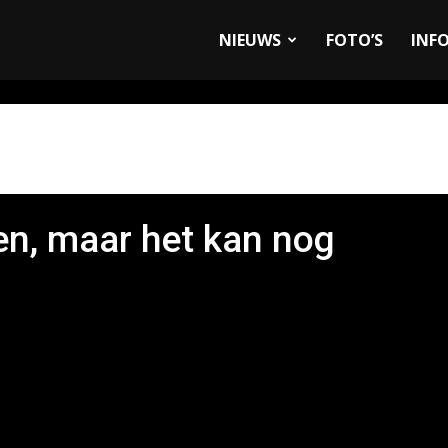
allyandRaces.com
NIEUWS
FOTO’S
INF
en, maar het kan nog