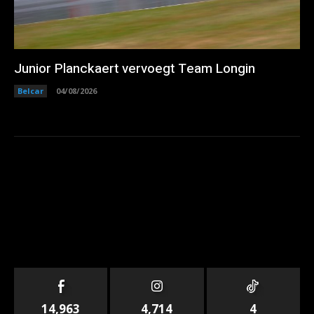
Junior Planckaert vervoegt Team Longin
Belcar
04/08/2026
14,963
4,714
4