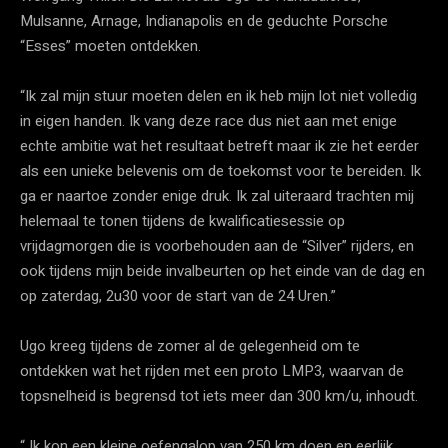
Mulsanne, Arnage, Indianapolis en de geduchte Porsche
“Esses” moeten ontdekken.
“Ik zal mijn stuur moeten delen en ik heb mijn lot niet volledig
in eigen handen. Ik vang deze race dus niet aan met enige
echte ambitie wat het resultaat betreft maar ik zie het eerder
als een unieke belevenis om de toekomst voor te bereiden. Ik
ga er naartoe zonder enige druk. Ik zal uiteraard trachten mij
helemaal te tonen tijdens de kwalificatiesessie op
vrijdagmorgen die is voorbehouden aan de “Silver” rijders, en
ook tijdens mijn beide invalbeurten op het einde van de dag en
op zaterdag, 2u30 voor de start van de 24 Uren.”
Ugo kreeg tijdens de zomer al de gelegenheid om te
ontdekken wat het rijden met een proto LMP3, waarvan de
topsnelheid is begrensd tot iets meer dan 300 km/u, inhoudt.
“ Ik kon een kleine oefengalop van 250 km doen en eerlijk