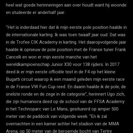
heel wat goede herinneringen aan over houdt want hij woonde
en studeerde er anderhalf jaar.
“Het is inderdaad hier dat ik mijn eerste pole position haalde in
de internationale karting. Ik was toen twaalf jaar oud. Dat was
in de Trofee CIK Academy in karting. Het daaropvolgende jaar
haalde ik opnieuw de pole position met de Franse tuner Frank
Cancelli en won er mijn eerste manche van het
wereldkampioenschap Junior X30 voor 138 rijders. In 2017
deed ik er mijn eerste officiële test in de F4 op het kleine
Bugatti circuit waarop ik een maand geleden mijn eerste race
in de Franse VW Fun Cup reed. En daarin haalde ik de pole, de
snelste ronde en de zege in de categorie”, herinnert Ugo zich,
die zijn humaniora deed op de school van de FFSA Academy
in het Technoparc van Le Mans, gesitueerd op amper 500
meter van de paddock van volgende week. “En ik zal
overnachten in een kamer achter het stadion van de MMA
Arena, op 50 meter van de beroemde bocht van Tertre