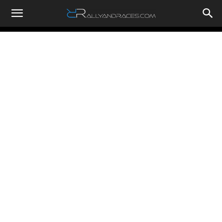
RallyandRaces.com