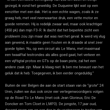
gezegd, ik vond het geweldig. De Duqueine lijkt wat op een
eenzitter met een dak. Het is een echte wagen, zoals ik ze
graag heb, met veel neerwaartse druk, een vette motor en
goede remmen. Hij is redelijk zwaar wel, maar ook krachtiger
(450 pk) dan mijn F3-R. Ik dacht dat het beperkte zicht een
probleem zou zijn maar dat was niet het geval. Ik werd vrij vlug
aan gewend, ik maakte geen fouten en ik draaide al snel zeer
goede tijden. Nu, op een circuit als Le Mans, met maximaal
een twaalftal testrondes als alles goed gaat, het verkeer en
een vijftigtal protos en GT’s op de baan piste, zal het een
andere zaak zijn. Maar ik klaag niet. Ik ben me bewust van het
geluk dat ik heb. Toegegeven, ik ben eerder ongeduldig.”
Buiten de vier Belgen die aan de start staan van de “grote” 24
Uren, zullen we dus ook onze vier vertegenwoordigers volgen
op de Road To Le Mans (met ook Jean Glorieux, Eric De
Doncker en Tom Cloet in LMP3). De jongste, 17 jaar oud,
droomt ervan om op een dag in de voetsporen te treden van