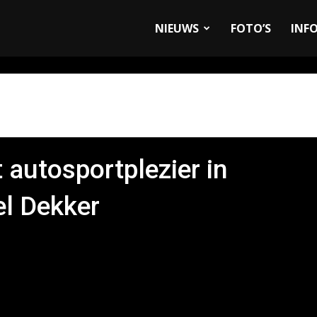
allyandRaces.com
NIEUWS
FOTO’S
INF
 autosportplezier in
l Dekker