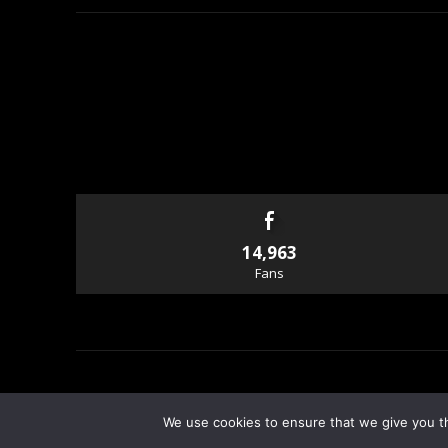
14,963
Fans
© Copyright - Rallyandraces.com
We use cookies to ensure that we give you th