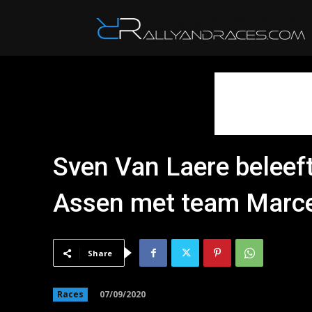
R
Sven Van Laere beleeft
Assen met team Marce
Share
07/09/2020
Races