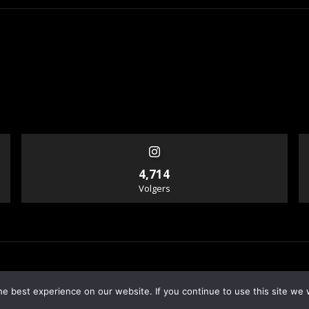
4,714
Volgers
e best experience on our website. If you continue to use this site we w