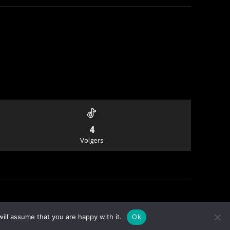
4
Volgers
Info & Contact
ill assume that you are happy with it.
Ok