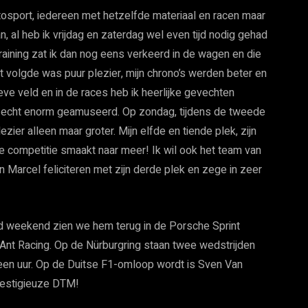
tosport, iedereen met hetzelfde materiaal en racen maar
an, al heb ik vrijdag en zaterdag wel even tijd nodig gehad
training zat ik dan nog eens verkeerd in de wagen en die
wat volgde was puur plezier, mijn chrono’s werden beter en
ieve veld en in de races heb ik heerlijke gevechten
 echt enorm geamuseerd. Op zondag, tijdens de tweede
ier alleen maar groter. Mijn elfde en tiende plek, zijn
e competitie smaakt naar meer! Ik wil ook het team van
Marcel feliciteren met zijn derde plek en zege in zeer
d weekend zien we hem terug in de Porsche Sprint
nt Racing. Op de Nürburgring staan twee wedstrijden
een uur. Op de Duitse F1-omloop wordt is Sven Van
restigieuze DTM!