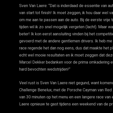
Sven Van Laere: “Dat is inderdaad de essentie van au
van start tot finish! Ik moet zeggen, ik hou daar wel v
om me aan te passen aan de auto. Bij de eerste vrije 
tijden wil ik zo snel mogelijk vergeten (lacht). Maar 
beter! Ik kon eerst aansluiting vinden bij het competit
gevoerd met de andere gentlemen drivers. Ik heb me
race regende het dan nog eens, dus dat maakte het plez
echt wel mooie resultaten en ik moet zeggen dat dez
Marcel Dekker bedanken voor de prima omkadering en 
hard bevochten wedstrijden!”
Veel rust is Sven Van Laere niet gegund, want komen
Challenge Benelux, met de Porsche Cayman van Red A
van 30 minuten op het menu en een langere race van 
Laere opnieuw te gast tijdens een weekend van de p