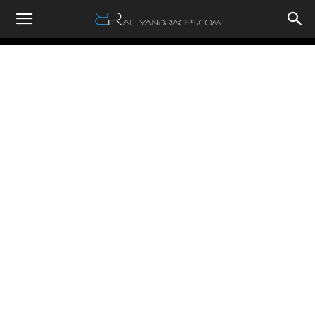
RallyandRaces.com