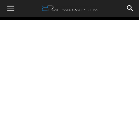
RallyandRaces.com