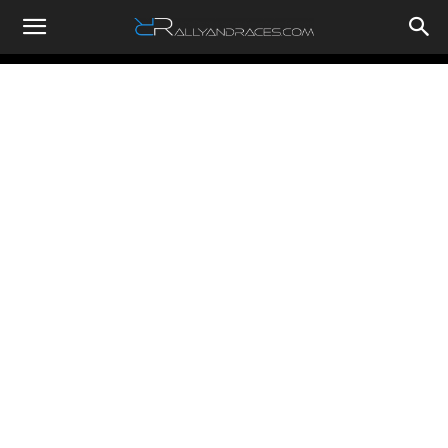
RallyandRaces.com