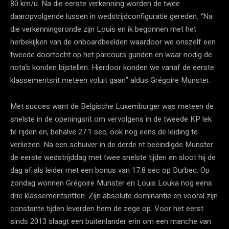
80 km/u. Na die eerste verkenning worden de twee
daaropvolgende lussen in wedstrijdconfiguratie gereden. “Na
die verkenningsronde zijn Louis en ik begonnen met het
herbekijken van de onboardbeelden waardoor we onszelf een
tweede doortocht op het parcours gunden en waar nodig de
nota’s konden bijstellen. Hierdoor konden we vanaf de eerste
klassementsrit meteen voluit gaan” aldus Grégoire Munster.
Met succes want de Belgische Luxemburger was meteen de
snelste in de openingsrit om vervolgens in de tweede KP lek
te rijden en, behalve 27.1 sec, ook nog eens de leiding te
verliezen. Na een schuiver in de derde rit beëindigde Munster
de eerste wedstrijddag met twee snelste tijden en sloot hij de
dag af als leider met een bonus van 17.8 sec op Durbec. Op
zondag wonnen Grégoire Munster en Louis Louka nog eens
drie klassementsritten. Zijn absolute dominantie en vooral zijn
constante tijden leverden hem de zege op. Voor het eerst
sinds 2013 slaagt een buitenlander erin om een manche van