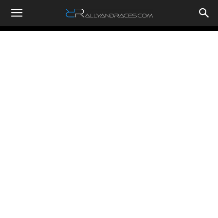
RallyandRaces.com