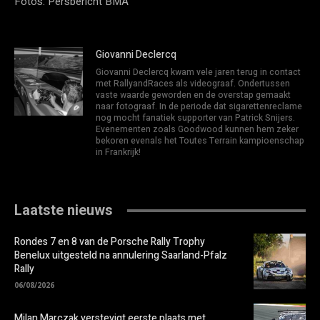
Foto’s: Persbericht BMA
Giovanni Declercq
Giovanni Declercq kwam vele jaren terug in contact
met RallyandRaces als videograaf. Ondertussen
vaste waarde geworden en de overstap gemaakt
naar fotograaf. In de periode dat sigarettenreclame
nog mocht fanatiek supporter van Patrick Snijers.
Evenementen zoals Goodwood kunnen hem zeker
bekoren evenals het Toutes Terrain kampioenschap
in Frankrijk!
Laatste nieuws
Rondes 7 en 8 van de Porsche Rally Trophy
Benelux uitgesteld na annulering Saarland-Pfalz
Rally
06/08/2026
Milan Marczak verstevigt eerste plaats met