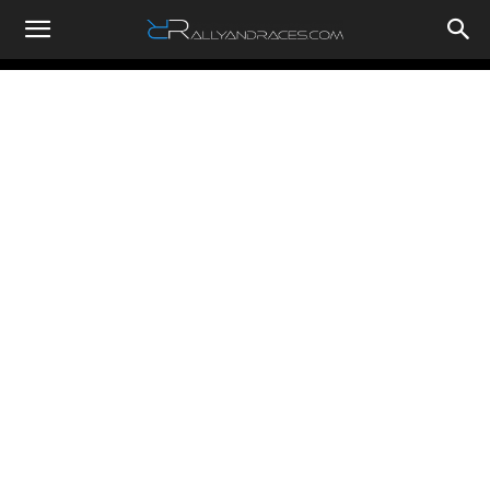
RallyandRaces.com