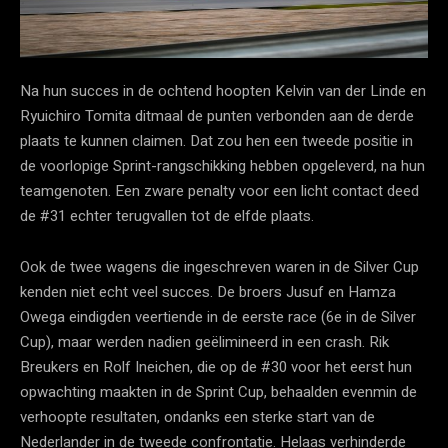
Na hun succes in de ochtend hoopten Kelvin van der Linde en
Ryuichiro Tomita ditmaal de punten verbonden aan de derde
plaats te kunnen claimen. Dat zou hen een tweede positie in
de voorlopige Sprint-rangschikking hebben opgeleverd, na hun
teamgenoten. Een zware penalty voor een licht contact deed
de #31 echter terugvallen tot de elfde plaats.
Ook de twee wagens die ingeschreven waren in de Silver Cup
kenden niet echt veel succes. De broers Jusuf en Hamza
Owega eindigden veertiende in de eerste race (6e in de Silver
Cup), maar werden nadien geëlimineerd in een crash. Rik
Breukers en Rolf Ineichen, die op de #30 voor het eerst hun
opwachting maakten in de Sprint Cup, behaalden evenmin de
verhoopte resultaten, ondanks een sterke start van de
Nederlander in de tweede confrontatie. Helaas verhinderde