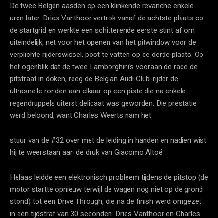
De twee Belgen aasden op een klinkende revanche enkele
uren later. Dries Vanthoor vertrok vanaf de achtste plaats op
de startgrid en werkte een schitterende eerste stint af om
uiteindelijk, net voor het openen van het pitwindow voor de
verplichte rijderswissel, post te vatten op de derde plaats. Op
het ogenblik dat de twee Lamborghini’s vooraan de race de
pitstraat in doken, reeg de Belgian Audi Club-rijder de
ultrasnelle ronden aan elkaar op een piste die na enkele
regendruppels uiterst delicaat was geworden. Die prestatie
werd beloond, want Charles Weerts nam het
stuur van de #32 over met de leiding in handen en nadien wist
hij te weerstaan aan de druk van Giacomo Altoé.
Helaas leidde een elektronisch probleem tijdens de pitstop (de
motor startte opnieuw terwijl de wagen nog niet op de grond
stond) tot een Drive Through, die na de finish werd omgezet
in een tijdstraf van 30 seconden. Dries Vanthoor en Charles