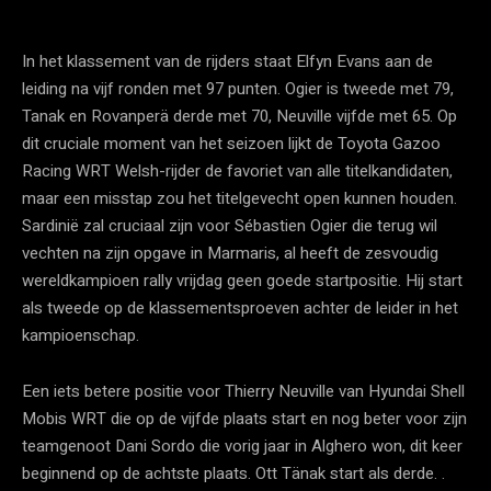
In het klassement van de rijders staat Elfyn Evans aan de
leiding na vijf ronden met 97 punten. Ogier is tweede met 79,
Tanak en Rovanperä derde met 70, Neuville vijfde met 65. Op
dit cruciale moment van het seizoen lijkt de Toyota Gazoo
Racing WRT Welsh-rijder de favoriet van alle titelkandidaten,
maar een misstap zou het titelgevecht open kunnen houden.
Sardinië zal cruciaal zijn voor Sébastien Ogier die terug wil
vechten na zijn opgave in Marmaris, al heeft de zesvoudig
wereldkampioen rally vrijdag geen goede startpositie. Hij start
als tweede op de klassementsproeven achter de leider in het
kampioenschap.
Een iets betere positie voor Thierry Neuville van Hyundai Shell
Mobis WRT die op de vijfde plaats start en nog beter voor zijn
teamgenoot Dani Sordo die vorig jaar in Alghero won, dit keer
beginnend op de achtste plaats. Ott Tänak start als derde. .