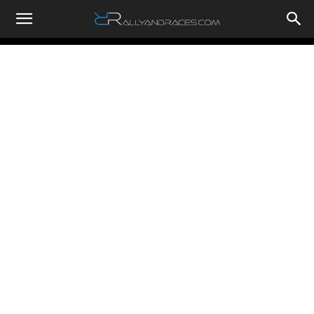
RallyandRaces.com