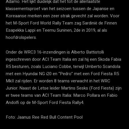
Adamo. Het lijkt duidelijk dat het tot de allerlaatste
klassementsproef van het seizoen tussen de Japanse en
Koreaanse merken een zeer strak gevecht zal worden. Voor
het M-Sport Ford World Rally Team zag Sardinië de Finnen
Esapekka Lappi en Teemu Suninen, 2de in 2019, al als
hoofdrolspelers.
Onder de WRC3 16-inzendingen is Alberto Battistolli
ingeschreven door ACI Team Italia en zal hij een Skoda Fabia
R5 besturen, zoals Luciano Cobbe, terwijl Umberto Scandola
met een Hyundai NG i20 en “Pedro” met een Ford Fiesta R5
MkII zal rijden. Er worden 8 teams verwacht in het WRC
Junior. Naast de Letse leider Martins Sesks (Ford Fiesta) zijn
er twee teams van ACI Team Italia: Marco Pollara en Fabio
Andolfi op de M-Sport Ford Fiesta Rally4.
Foto: Jaanus Ree Red Bull Content Pool