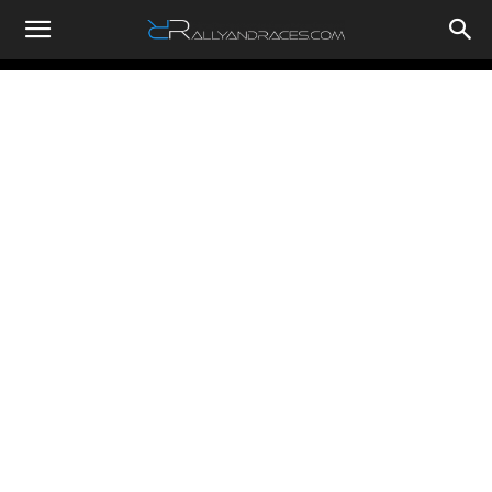
RallyandRaces.com