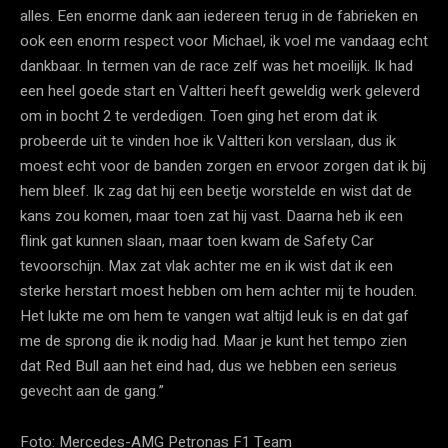
alles. Een enorme dank aan iedereen terug in de fabrieken en
ook een enorm respect voor Michael, ik voel me vandaag echt
dankbaar. In termen van de race zelf was het moeilijk. Ik had
een heel goede start en Valtteri heeft geweldig werk geleverd
om in bocht 2 te verdedigen. Toen ging het erom dat ik
probeerde uit te vinden hoe ik Valtteri kon verslaan, dus ik
moest echt voor de banden zorgen en ervoor zorgen dat ik bij
hem bleef. Ik zag dat hij een beetje worstelde en wist dat de
kans zou komen, maar toen zat hij vast. Daarna heb ik een
flink gat kunnen slaan, maar toen kwam de Safety Car
tevoorschijn. Max zat vlak achter me en ik wist dat ik een
sterke herstart moest hebben om hem achter mij te houden.
Het lukte me om hem te vangen wat altijd leuk is en dat gaf
me de sprong die ik nodig had. Maar je kunt het tempo zien
dat Red Bull aan het eind had, dus we hebben een serieus
gevecht aan de gang.”
Foto: Mercedes-AMG Petronas F1 Team