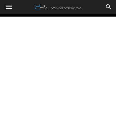
RallyandRaces.com