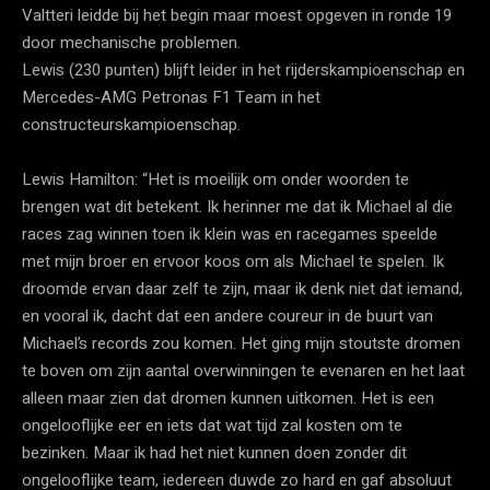
Valtteri leidde bij het begin maar moest opgeven in ronde 19
door mechanische problemen.
Lewis (230 punten) blijft leider in het rijderskampioenschap en
Mercedes-AMG Petronas F1 Team in het
constructeurskampioenschap.
Lewis Hamilton: “Het is moeilijk om onder woorden te
brengen wat dit betekent. Ik herinner me dat ik Michael al die
races zag winnen toen ik klein was en racegames speelde
met mijn broer en ervoor koos om als Michael te spelen. Ik
droomde ervan daar zelf te zijn, maar ik denk niet dat iemand,
en vooral ik, dacht dat een andere coureur in de buurt van
Michael’s records zou komen. Het ging mijn stoutste dromen
te boven om zijn aantal overwinningen te evenaren en het laat
alleen maar zien dat dromen kunnen uitkomen. Het is een
ongelooflijke eer en iets dat wat tijd zal kosten om te
bezinken. Maar ik had het niet kunnen doen zonder dit
ongelooflijke team, iedereen duwde zo hard en gaf absoluut