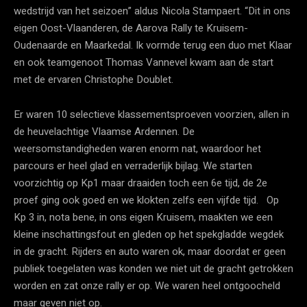
wedstrijd van het seizoen” aldus Nicola Stampaert. “Dit in ons
eigen Oost-Vlaanderen, de Aarova Rally te Kruisem-
Oudenaarde en Maarkedal. Ik vormde terug een duo met Klaar
en ook teamgenoot Thomas Vannevel kwam aan de start
met de ervaren Christophe Doublet.
Er waren 10 selectieve klassementsproeven voorzien, allen in
de heuvelachtige Vlaamse Ardennen. De
weersomstandigheden waren enorm nat, waardoor het
parcours er heel glad en verraderlijk bijlag. We starten
voorzichtig op Kp1 maar draaiden toch een 6e tijd, de 2e
proef ging ook goed en we klokten zelfs een vijfde tijd. Op
Kp 3 in, nota bene, in ons eigen Kruisem, maakten we een
kleine inschattingsfout en gleden op het spekgladde wegdek
in de gracht. Rijders en auto waren ok, maar doordat er geen
publiek toegelaten was konden we niet uit de gracht getrokken
worden en zat onze rally er op. We waren heel ontgoocheld
maar geven niet op.