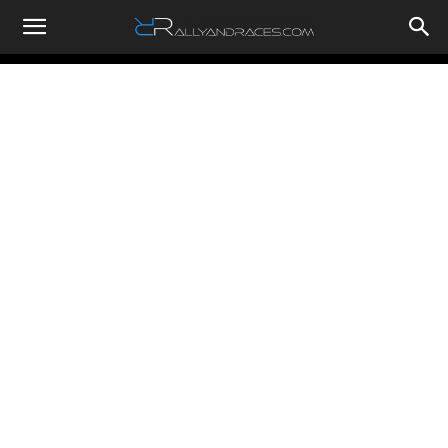
RallyandRaces.com