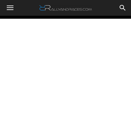
RallyandRaces.com