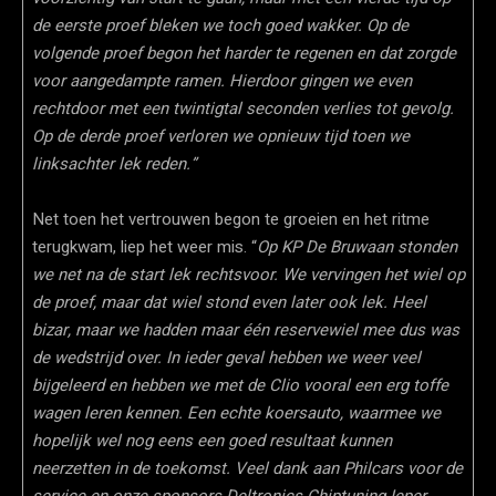
de eerste proef bleken we toch goed wakker.
Op de
volgende proef begon het harder te regenen en dat zorgde
voor aangedampte ramen. Hierdoor gingen we even
rechtdoor met een twintigtal seconden verlies tot gevolg.
Op de derde proef verloren we opnieuw tijd toen we
linksachter lek reden.”
Net toen het vertrouwen begon te groeien en het ritme
terugkwam, liep het weer mis. “
Op KP De Bruwaan stonden
we net na de start lek rechtsvoor. We vervingen het wiel op
de proef, maar dat wiel stond even later ook lek. Heel
bizar, maar we hadden maar één reservewiel mee dus was
de wedstrijd over. In ieder geval hebben we weer veel
bijgeleerd en hebben we met de Clio vooral een erg toffe
wagen leren kennen. Een echte koersauto, waarmee we
hopelijk wel nog eens een goed resultaat kunnen
neerzetten in de toekomst.
Veel
dank aan Philcars voor de
service en onze sponsors Deltronics Chiptuning Ieper,