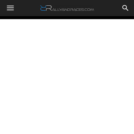
RallyandRaces.com