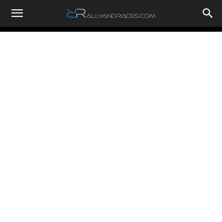
RallyandRaces.com