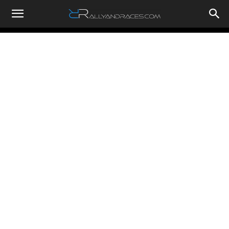
RallyandRaces.com