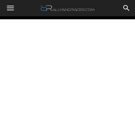
RallyandRaces.com