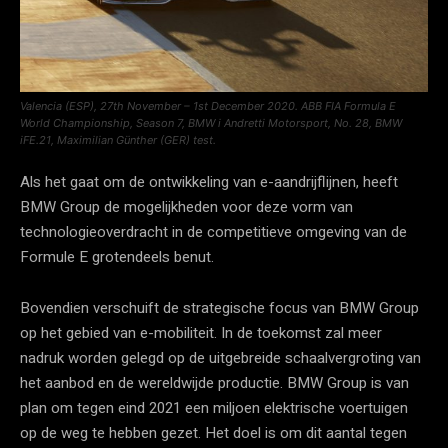
Valencia (ESP), 27th November – 1st December 2020. ABB FIA Formula E
World Championship, Season 7, BMW i Andretti Motorsport, No. 28, BMW
iFE.21, Maximilian Günther (GER) test.
Als het gaat om de ontwikkeling van e-aandrijflijnen, heeft
BMW Group de mogelijkheden voor deze vorm van
technologieoverdracht in de competitieve omgeving van de
Formule E grotendeels benut.
Bovendien verschuift de strategische focus van BMW Group
op het gebied van e-mobiliteit. In de toekomst zal meer
nadruk worden gelegd op de uitgebreide schaalvergroting van
het aanbod en de wereldwijde productie. BMW Group is van
plan om tegen eind 2021 een miljoen elektrische voertuigen
op de weg te hebben gezet. Het doel is om dit aantal tegen