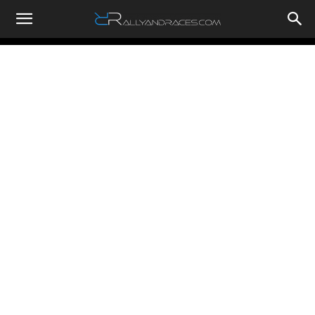
RallyandRaces.com