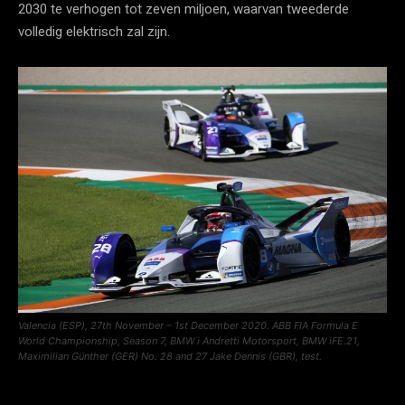
2030 te verhogen tot zeven miljoen, waarvan tweederde
volledig elektrisch zal zijn.
Valencia (ESP), 27th November – 1st December 2020. ABB FIA Formula E
World Championship, Season 7, BMW i Andretti Motorsport, BMW iFE.21,
Maximilian Günther (GER) No. 28 and 27 Jake Dennis (GBR), test.