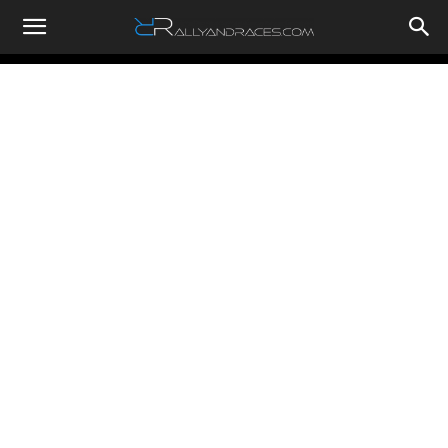
RallyandRaces.com