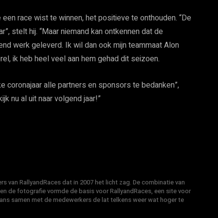
die een race wist te winnen, het positieve te onthouden. “De
”, stelt hij. “Maar niemand kan ontkennen dat de
end werk geleverd. Ik wil dan ook mijn teammaat Alon
erel, ik heb heel veel aan hem gehad dit seizoen.
jke coronajaar alle partners en sponsors te bedanken”,
jk nu al uit naar volgend jaar!”
s van RallyandRaces dat in 2007 het licht zag. De combinatie van
 en de fotografie vormde de basis voor RallyandRaces, een site voor
Hans samen met de medewerkers de lat telkens weer wat hoger te