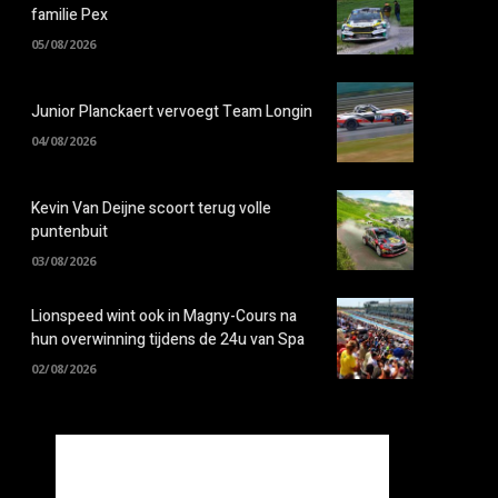
familie Pex
05/08/2026
Junior Planckaert vervoegt Team Longin
04/08/2026
Kevin Van Deijne scoort terug volle
puntenbuit
03/08/2026
Lionspeed wint ook in Magny-Cours na
hun overwinning tijdens de 24u van Spa
02/08/2026