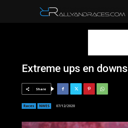
R
Extreme ups en downs 
Share
07/12/2020
Races
NWES