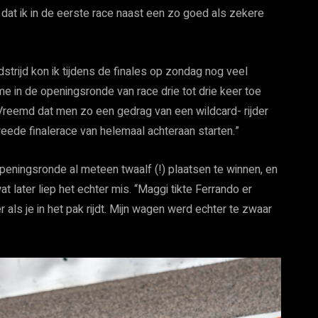
 dat ik in de eerste race naast een zo goed als zekere
rijd kon ik tijdens de finales op zondag nog veel
me in de openingsronde van race drie tot drie keer toe
 Vreemd dat men zo een gedrag van een wildcard- rijder
weede finalerace van helemaal achteraan starten.”
openingsronde al meteen twaalf (!) plaatsen te winnen, en
at later liep het echter mis. “Maggi tikte Ferrando er
als je in het pak rijdt. Mijn wagen werd echter te zwaar