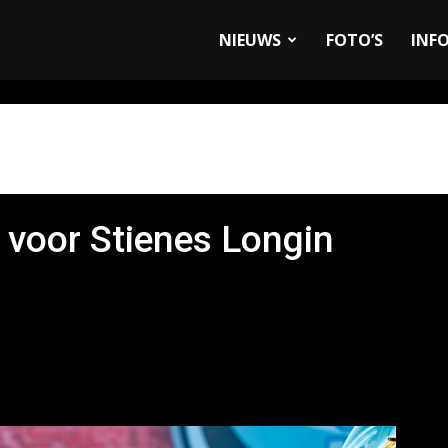
allyandRaces.com
NIEUWS
FOTO’S
INF
voor Stienes Longin