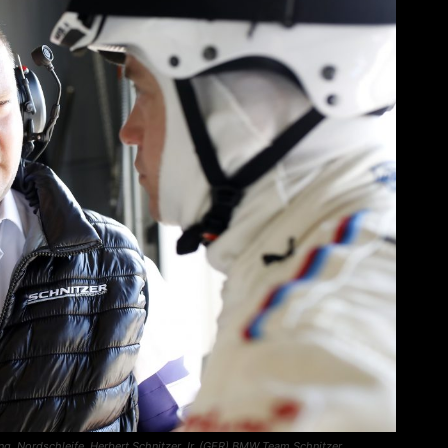
, Nordschleife, Herbert Schnitzer Jr. (GER) BMW Team Schnitzer.