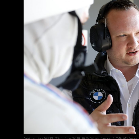
Nürburgring (GER), 22th June 2019. BMW M Motorsport, 24h Nürburgring