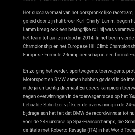
Het succesverhaal van het oorspronkelijke raceteam, 
geleid door zijn halfbroer Karl ‘Charly’ Lamm, begon 
Lamm kreeg ook een belangrijke rol; hij was verantwo
het team tot aan zijn dood in 2014. In het begin vierde 
Championship en het Europese Hill Climb Championsh
Europese Formule 2-kampioenschap in een formule
En zo ging het verder: sportwagens, toerwagens, proto
Motorsport en BMW samen hebben gevierd in de intern
in de jaren tachtig driemaal Europees kampioen toe
negen overwinningen in de toerwagenraces op het ‘Gu
behaalde Schnitzer vijf keer de overwinning in de 24-
bijdrage aan het feit dat BMW de recordwinnaar tot nu
voor de 24-uursrace op Spa-Francorchamps, die Schn
de titels met Roberto Ravaglia (ITA) in het World Tou