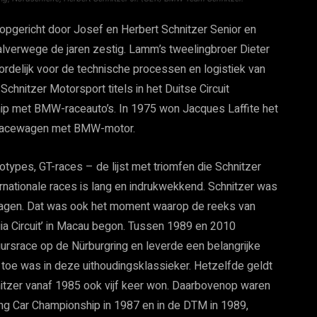
opgericht door Josef en Herbert Schnitzer Senior en
halverwege de jaren zestig. Lamm’s tweelingbroer Dieter
ordelijk voor de technische processen en logistiek van
Schnitzer Motorsport titels in het Duitse Circuit
ip met BMW-raceauto’s. In 1975 won Jacques Laffite het
-racewagen met BMW-motor.
types, GT-races – de lijst met triomfen die Schnitzer
ationale races is lang en indrukwekkend. Schnitzer was
rwagen. Dat was ook het moment waarop de reeks van
ia Circuit’ in Macau begon. Tussen 1989 en 2010
uursrace op de Nürburgring en leverde een belangrijke
 toe was in deze uithoudingsklassieker. Hetzelfde geldt
itzer vanaf 1985 ook vijf keer won. Daarbovenop waren
ring Car Championship in 1987 en in de DTM in 1989,