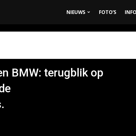
allyandRaces.com
NIEUWS
FOTO’S
INF
en BMW: terugblik op
de
.