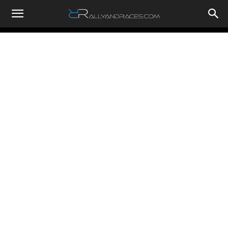
RallyandRaces.com