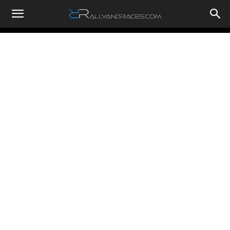
RallyandRaces.com