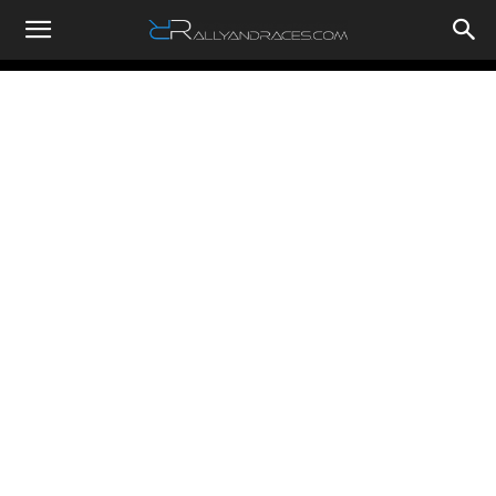
RallyandRaces.com