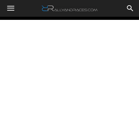
RallyandRaces.com