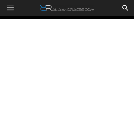
RallyandRaces.com