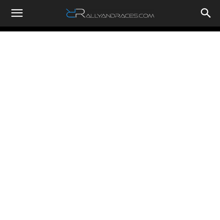
RallyandRaces.com