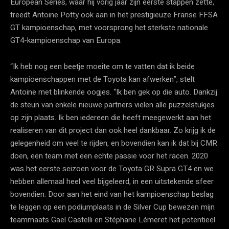
European Series, waar hij vorig jaar zijn eerste stappen zette,
treedt Antoine Potty ook aan in het prestigieuze Franse FFSA
GT kampioenschap, met voorsprong het sterkste nationale
GT4-kampioenschap van Europa.
“Ik heb nog een beetje moeite om te vatten dat ik beide
kampioenschappen met de Toyota kan afwerken”, stelt
Antoine met blinkende oogjes. “Ik ben gek op die auto. Dankzij
de steun van enkele nieuwe partners vielen alle puzzelstukjes
op zijn plaats. Ik ben iedereen die heeft meegewerkt aan het
realiseren van dit project dan ook heel dankbaar. Zo krijg ik de
gelegenheid om veel te rijden, en bovendien kan ik dat bij CMR
doen, een team met een echte passie voor het racen. 2020
was het eerste seizoen voor de Toyota GR Supra GT4 en we
hebben allemaal heel veel bijgeleerd, in een uitstekende sfeer
bovendien. Door aan het eind van het kampioenschap beslag
te leggen op een podiumplaats in de Silver Cup bewezen mijn
teammaats Gaël Castelli en Stéphane Lémeret het potentieel