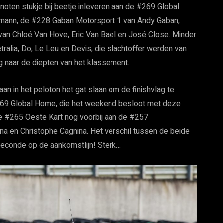
ten stukje bij beetje inleveren aan de #269 Global
fmann, de #228 Gaban Motorsport 1 van Andy Gaban,
n Chloé Van Hove, Eric Van Bael en José Close. Minder
alia, Do, Le Leu en Devis, die slachtoffer werden van
g naar de diepten van het klassement.
n in het peloton het gat slaan om de finishvlag te
69 Global Home, die het weekend besloot met deze
g de #265 Oeste Kart nog voorbij aan de #257
a en Christophe Cagnina. Het verschil tussen de beide
econde op de aankomstlijn! Sterk…