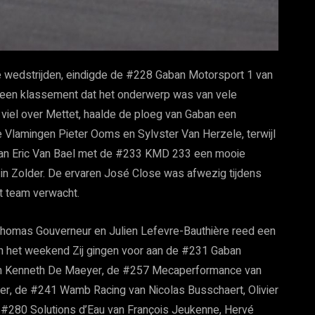
e wedstrijden, eindigde de #228 Gaban Motorsport 1 van
een klassement dat het onderwerp was van vele
 viel over Mettet, haalde de ploeg van Gaban een
 Vlamingen Pieter Ooms en Sylvster Van Herzele, terwijl
van Eric Van Bael met de #233 KMD 233 een mooie
n Zolder. De ervaren José Close was afwezig tijdens
t team verwacht.
homas Gouverneur en Julien Lefevre-Bauthière reed een
an het weekend Zij gingen voor aan de #231 Gaban
 en Kenneth De Maeyer, de #257 Mecaperformance van
er, de #241 Wamb Racing van Nicolas Busschaert, Olivier
#280 Solutions d’Eau van François Jeukenne, Hervé