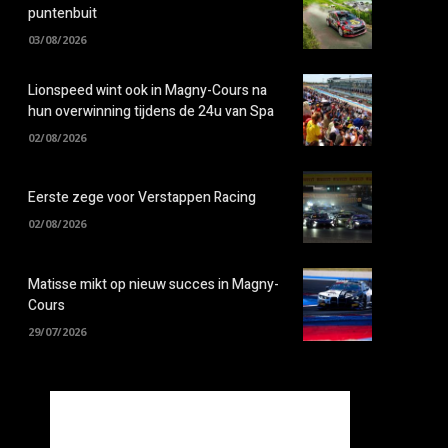
puntenbuit
03/08/2026
Lionspeed wint ook in Magny-Cours na
hun overwinning tijdens de 24u van Spa
02/08/2026
Eerste zege voor Verstappen Racing
02/08/2026
Matisse mikt op nieuw succes in Magny-
Cours
29/07/2026