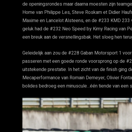
de openingsrondes maar daarna moesten zijn teamgeno
Home van Philippe Les, Steve Roskam et Didier Hau
Maxime en Lancelot Alsteens, en de #233 KMD 233 va
geluk had de #232 Neo Speed by Kimy Racing van Petr
een breuk aan de versnellingsbak. Het sloeg hen teru
Geleidelijk aan zou de #228 Gaban Motorsport 1 vooraa
passeren met een goede ronde voorsprong op de #2
uitstekende prestatie. In het zicht van de finish gin
Mecaperformance van Romain Demeyer, Olivier Fontan
bolides bedroeg een minuscule…één tiende van een s