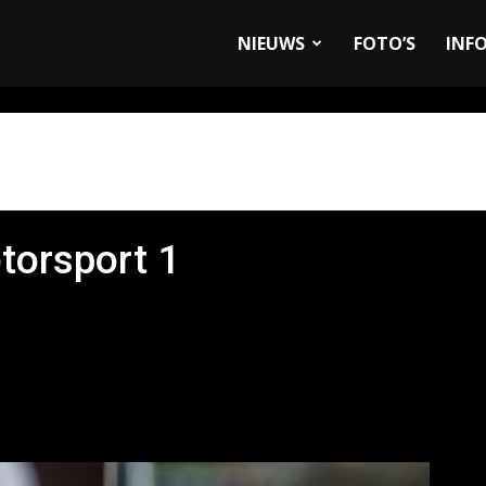
allyandRaces.com
NIEUWS
FOTO’S
INF
torsport 1