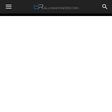
RallyandRaces.com