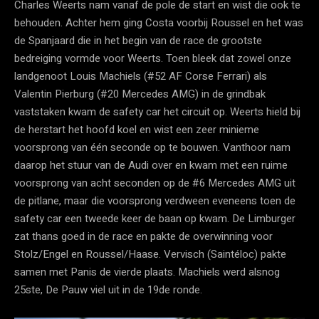
Charles Weerts nam vanaf de pole de start en wist die ook te
behouden. Achter hem ging Costa voorbij Roussel en het was
de Spanjaard die in het begin van de race de grootste
bedreiging vormde voor Weerts. Toen bleek dat zowel onze
landgenoot Louis Machiels (#52 AF Corse Ferrari) als
Valentin Pierburg (#20 Mercedes AMG) in de grindbak
vaststaken kwam de safety car het circuit op. Weerts hield bij
de herstart het hoofd koel en wist een zeer minieme
voorsprong van één seconde op te bouwen. Vanthoor nam
daarop het stuur van de Audi over en kwam met een ruime
voorsprong van acht seconden op de #6 Mercedes AMG uit
de pitlane, maar die voorsprong verdween eveneens toen de
safety car een tweede keer de baan op kwam. De Limburger
zat thans goed in de race en pakte de overwinning voor
Stolz/Engel en Roussel/Haase. Vervisch (Saintéloc) pakte
samen met Panis de vierde plaats. Machiels werd alsnog
25ste, De Pauw viel uit in de 19de ronde.