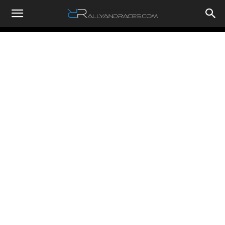
RallyandRaces.com