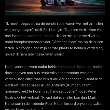
“Ik moet toegeven, na de eerste race waren we met zijn allen
wat aangeslagen”, stelt Bert Longin. “Daarom vertrokken we
met het mes tussen de tanden. Ik kon mijn pole verzilveren,
maar kampioenschapsleider Fjördbach bleef me op de hielen
zitten. Na rondenlang mijn eerste plaats te hebben verdedigd,
moest ik hem uiteindelijk laten gaan.”
Niets verloren, want nadat beide kemphanen het stuur hadden
doorgegeven aan hun respectieve teammaats was het
verschil nog altijd maar een dikke vier seconden. “Vanaf ik de
pitstraat uitreed kreeg ik van Anthony (Kumpen, team
manager, red.) te horen dat ik moest pushen”, doet Peter
Guelinckx het verhaal. “Ik wist dat ik sneller kon dan Mark
Patterson in de leidende Audi. Ik ben keihard blijven aanvallen
om de kloof te dichten.”