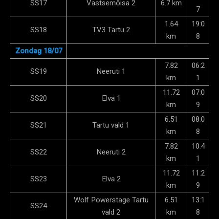
SS17
Vastsemõisa 2
6.7 km
7
1.64
19:0
SS18
TV3 Tartu 2
km
8
Zondag 18/07
7.82
06:2
SS19
Neeruti 1
km
1
11.72
07:0
SS20
Elva 1
km
9
6.51
08:0
SS21
Tartu vald 1
km
8
7.82
10:4
SS22
Neeruti 2
km
1
11.72
11:2
SS23
Elva 2
km
9
Wolf Powerstage Tartu
6.51
13:1
SS24
vald 2
km
8