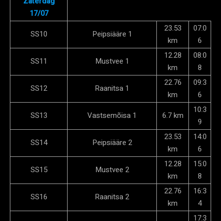
Zaterdag
17/07
23.53
07:0
SS10
Peipsiääre 1
km
6
12.28
08:0
SS11
Mustvee 1
km
8
22.76
09:3
SS12
Raanitsa 1
km
6
10:3
SS13
Vastsemõisa 1
6.7 km
9
23.53
14:0
SS14
Peipsiääre 2
km
6
12.28
15:0
SS15
Mustvee 2
km
8
22.76
16:3
SS16
Raanitsa 2
km
4
17:3