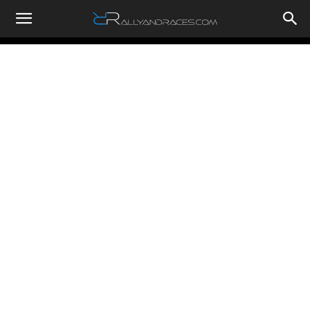
RallyandRaces.com