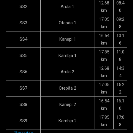
12.68
08:4
SS2
Arula 1
km
0
17.05
09:2
SS3
Otepää 1
km
8
16.54
10:1
SS4
Kanepi 1
km
6
17.85
11:0
SS5
Kambja 1
km
8
12.68
14:3
SS6
Arula 2
km
4
17.05
15:2
SS7
Otepää 2
km
2
16.54
16:1
SS8
Kanepi 2
km
0
17.85
17:0
SS9
Kambja 2
km
8