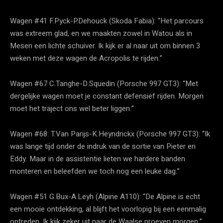
Wagen #41 F.Pyck-P.Dehouck (Skoda Fabia): “Het parcours
was extreem glad, en we maakten zowel in Watou als in
Mesen een lichte schuiver. Ik kijk er al naar uit om binnen 3
weken met deze wagen de Acropolis te rijden.”
Wagen #67 C.Tanghe-D.Squedin (Porsche 997 GT3): “Met
dergelijke wagen moet je constant defensief rijden. Morgen
moet het traject ons wel beter liggen.”
Wagen #68: T.Van Parijs-K.Heyndrickx (Porsche 997 GT3): “Ik
was lange tijd onder de indruk van de sortie van Pieter en
Eddy. Maar in de assistentie lieten we hardere banden
monteren en beleefden we toch nog een leuke dag.”
Wagen #51 G.Bux-A.Leyh (Alpine A110): “De Alpine is echt
een mooie ontdekking, al blijft het voorlopig bij een eenmalig
optreden. Ik kijk zeker uit naar de Waalse proeven morgen.”