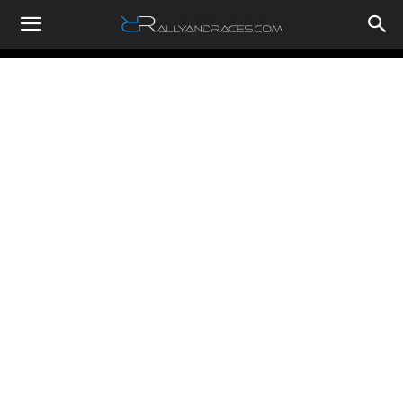
RallyandRaces.com