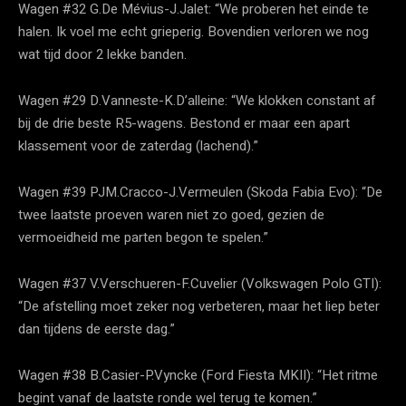
Wagen #32 G.De Mévius-J.Jalet: “We proberen het einde te
halen. Ik voel me echt grieperig. Bovendien verloren we nog
wat tijd door 2 lekke banden.
Wagen #29 D.Vanneste-K.D’alleine: “We klokken constant af
bij de drie beste R5-wagens. Bestond er maar een apart
klassement voor de zaterdag (lachend).”
Wagen #39 PJM.Cracco-J.Vermeulen (Skoda Fabia Evo): “De
twee laatste proeven waren niet zo goed, gezien de
vermoeidheid me parten begon te spelen.”
Wagen #37 V.Verschueren-F.Cuvelier (Volkswagen Polo GTI):
“De afstelling moet zeker nog verbeteren, maar het liep beter
dan tijdens de eerste dag.”
Wagen #38 B.Casier-P.Vyncke (Ford Fiesta MKII): “Het ritme
begint vanaf de laatste ronde wel terug te komen.”