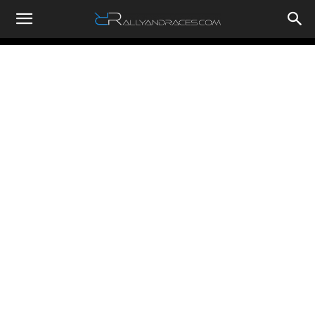
RallyandRaces.com