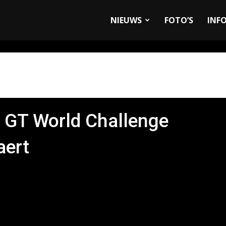
allyandRaces.com
NIEUWS
FOTO’S
INF
n GT World Challenge
aert