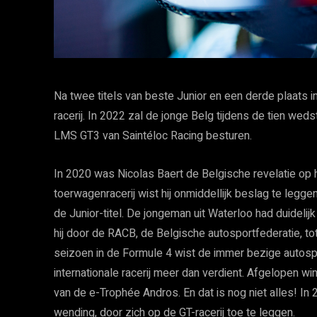
Na twee titels van beste Junior en een derde plaats i
racerij. In 2022 zal de jonge Belg tijdens de tien we
LMS GT3 van Saintéloc Racing besturen.
In 2020 was Nicolas Baert de Belgische revelatie op het
toerwagenracerij wist hij onmiddellijk beslag te legg
de Junior-titel. De jongeman uit Waterloo had duideli
hij door de RACB, de Belgische autosportfederatie, tot
seizoen in de Formule 4 wist de immer bezige autospor
internationale racerij meer dan verdient. Afgelopen win
van de e-Trophée Andros. En dat is nog niet alles! I
wending, door zich op de GT-racerij toe te leggen.