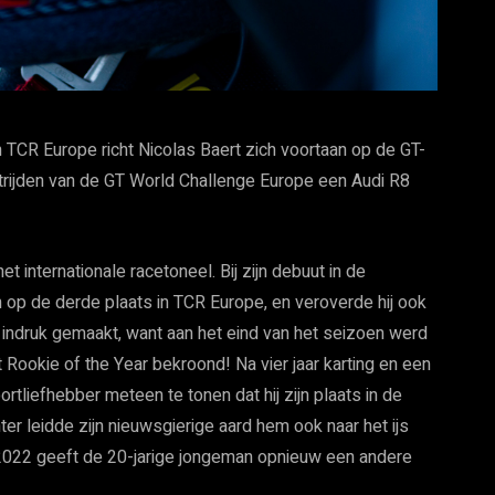
n TCR Europe richt Nicolas Baert zich voortaan op de GT-
dstrijden van de GT World Challenge Europe een Audi R8
 internationale racetoneel. Bij zijn debuut in de
en op de derde plaats in TCR Europe, en veroverde hij ook
jk indruk gemaakt, want aan het eind van het seizoen werd
 Rookie of the Year bekroond! Na vier jaar karting en een
tliefhebber meteen te tonen dat hij zijn plaats in de
ter leidde zijn nieuwsgierige aard hem ook naar het ijs
n 2022 geeft de 20-jarige jongeman opnieuw een andere