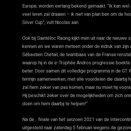
Europe, worden eerlang bekend gemaakt. “Ik kan wel al
veel leren zal draaien – ik niet van plan ben om de h
Silver Cup”, vult Nicolas aan.
­Ook bij Saintéloc Racing kijkt men uit naar de nieuw
kennen en we waren meteen onder de indruk van zijn
Sébastien Chetail, de teambaas van de Franse renstal.
waarop hij in de e-Trophée Andros progressie boekte. T
beter. Door samen dit volledige programma in de GT 
termijn samenwerken, met alle voordelen die daarbij hor
zal hem zeker van pas komen, maar nu moet hij vooral d
Hij beschikt zeker over de mogelijkheden om zich onmi
doen om hem daarbij te helpen!”
Na de… finale van het seizoen 2021 van de Intercontin
uitgesteld naar zaterdag 5 februari wegens de gezondh