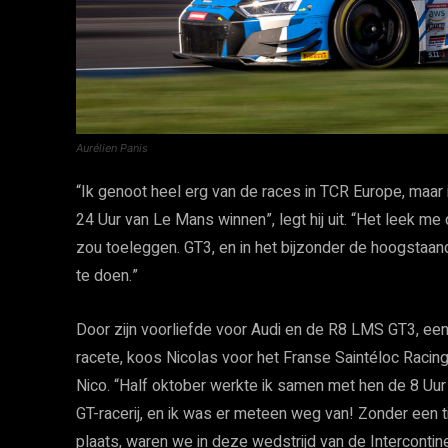
Aurélien Panis
“Ik genoot heel erg van de races in TCR Europe, maa
24 Uur van Le Mans winnen”, legt hij uit. “Het leek me
zou toeleggen. GT3, en in het bijzonder de hoogstaa
te doen.”
­Door zijn voorliefde voor Audi en de R8 LMS GT3, e
racete, koos Nicolas voor het Franse Saintéloc Racing. 
Nico. “Half oktober werkte ik samen met hen de 8 Uur 
GT-racerij, en ik was er meteen weg van! Zonder een t
plaats, waren we in deze wedstrijd van de Intercontin