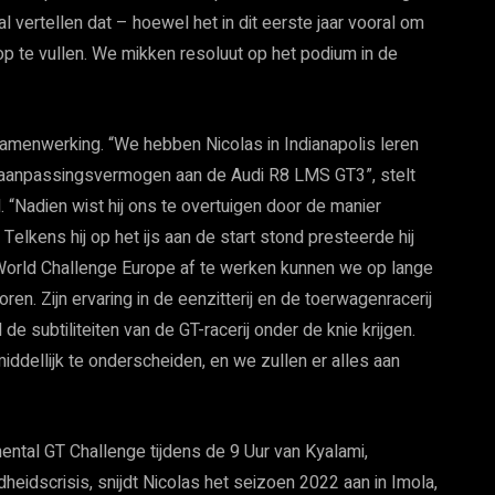
 vertellen dat – hoewel het in dit eerste jaar vooral om
oop te vullen. We mikken resoluut op het podium in de
e samenwerking. “We hebben Nicolas in Indianapolis leren
 aanpassingsvermogen aan de Audi R8 LMS GT3”, stelt
 “Nadien wist hij ons te overtuigen door de manier
elkens hij op het ijs aan de start stond presteerde hij
World Challenge Europe af te werken kunnen we op lange
en. Zijn ervaring in de eenzitterij en de toerwagenracerij
e subtiliteiten van de GT-racerij onder de knie krijgen.
ddellijk te onderscheiden, en we zullen er alles aan
ental GT Challenge tijdens de 9 Uur van Kyalami,
eidscrisis, snijdt Nicolas het seizoen 2022 aan in Imola,