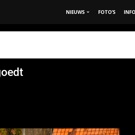
allyandRaces.com
NIEUWS
FOTO’S
INF
goedt