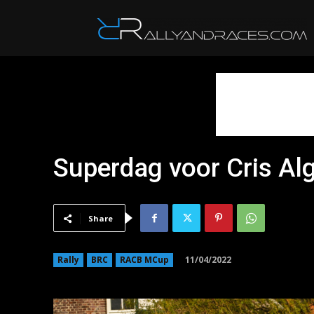
R
Superdag voor Cris Al
Share
11/04/2022
Rally
BRC
RACB MCup