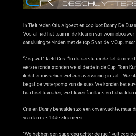
In Tielt reden Cris Algoedt en copiloot Danny De Bus
Vooraf had het team in de kleuren van woningbouwer 
aansluiting te vinden met de top 5 van de MCup, maar
“Zeg wel,” lacht Cris. “In de eerste ronde liet ik miss
eerste ronde stonden we al derde in de Cup. Toen Ku
ik dat er misschien wel een overwinning in zat… We 
begaf de waterpomp van de auto. We konden het euvel
ben heel tevreden, we bleven foutloos en behaalden e
Cris en Danny behaalden zo een onverwachte, maar di
werden ook 14de algemeen.
“We hebben een superdag achter de rug,” vult copiloot