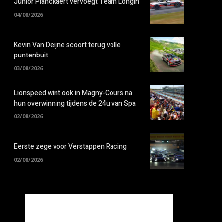
Junior Planckaert vervoegt Team Longin
04/08/2026
Kevin Van Deijne scoort terug volle
puntenbuit
03/08/2026
Lionspeed wint ook in Magny-Cours na
hun overwinning tijdens de 24u van Spa
02/08/2026
Eerste zege voor Verstappen Racing
02/08/2026